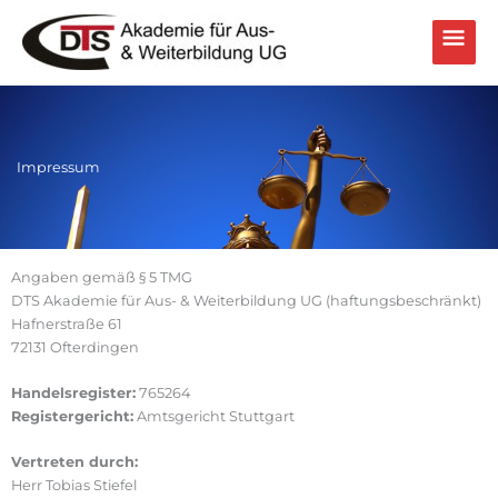
Zum
Hau
Inhalt
springen
Impressum
Angaben gemäß § 5 TMG
DTS Akademie für Aus- & Weiterbildung UG (haftungsbeschränkt)
Hafnerstraße 61
72131 Ofterdingen
Handelsregister:
765264
Registergericht:
Amtsgericht Stuttgart
Vertreten durch:
Herr Tobias Stiefel