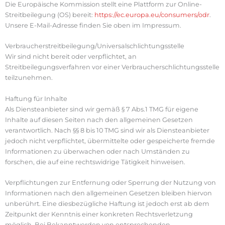
Die Europäische Kommission stellt eine Plattform zur Online-
Streitbeilegung (OS) bereit:
https://ec.europa.eu/consumers/odr
.
Unsere E-Mail-Adresse finden Sie oben im Impressum.
Verbraucher­streit­beilegung/Universal­schlichtungs­stelle
Wir sind nicht bereit oder verpflichtet, an
Streitbeilegungsverfahren vor einer Verbraucherschlichtungsstelle
teilzunehmen.
Haftung für Inhalte
Als Diensteanbieter sind wir gemäß § 7 Abs.1 TMG für eigene
Inhalte auf diesen Seiten nach den allgemeinen Gesetzen
verantwortlich. Nach §§ 8 bis 10 TMG sind wir als Diensteanbieter
jedoch nicht verpflichtet, übermittelte oder gespeicherte fremde
Informationen zu überwachen oder nach Umständen zu
forschen, die auf eine rechtswidrige Tätigkeit hinweisen.
Verpflichtungen zur Entfernung oder Sperrung der Nutzung von
Informationen nach den allgemeinen Gesetzen bleiben hiervon
unberührt. Eine diesbezügliche Haftung ist jedoch erst ab dem
Zeitpunkt der Kenntnis einer konkreten Rechtsverletzung
möglich. Bei Bekanntwerden von entsprechenden